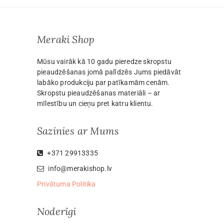
Meraki Shop
Mūsu vairāk kā 10 gadu pieredze skropstu
pieaudzēšanas jomā palīdzēs Jums piedāvāt
labāko produkciju par patīkamām cenām.
Skropstu pieaudzēšanas materiāli – ar
mīlestību un cieņu pret katru klientu.
Sazinies ar Mums
+371 29913335
info@merakishop.lv
Privātuma Politika
Noderīgi