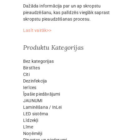
Dažāda informācija par un ap skropstu
pieaudzēšanu, kas palīdzēs vieglāk saprast
skropstu pieaudzēšanas procesu.
Lasīt vairāk>>
Produktu Kategorijas
Bez kategorijas
Birstītes
Citi
Dezinfekcija
Ierīces
Īpašie piedāvājumi
JAUNUMI
Laminēšana / InLei
LED sistēma
Līdzekļi
Līme
Noņēmēji