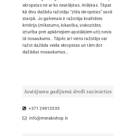
skropstas ne ar ko neatšķiras. Atšķiras. Tāpat
kā divu dažādu ražotāju “zīda skropstas” savā
starpā. Jo galvenais ir ražotāja kvalitātes
kritērijs (mīkstums, lokanība, viskozitāte,
izturība pret apkārtejiem apstākļiem utt) nevis
tā nosaukums.. Tāpēc arī viens ražotājs var
ražot dažāda veida skropstas un tām dot
dažādus nosaukumus…
Jautājumu gadījumā droši sazinieties
+371 29913335
info@merakishop.lv