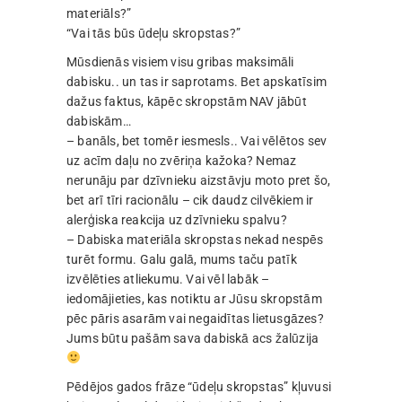
materiāls?”
“Vai tās būs ūdeļu skropstas?”
Mūsdienās visiem visu gribas maksimāli
dabisku.. un tas ir saprotams. Bet apskatīsim
dažus faktus, kāpēc skropstām NAV jābūt
dabiskām…
– banāls, bet tomēr iesmesls.. Vai vēlētos sev
uz acīm daļu no zvēriņa kažoka? Nemaz
nerunāju par dzīvnieku aizstāvju moto pret šo,
bet arī tīri racionālu – cik daudz cilvēkiem ir
alerģiska reakcija uz dzīvnieku spalvu?
– Dabiska materiāla skropstas nekad nespēs
turēt formu. Galu galā, mums taču patīk
izvēlēties atliekumu. Vai vēl labāk –
iedomājieties, kas notiktu ar Jūsu skropstām
pēc pāris asarām vai negaidītas lietusgāzes?
Jums būtu pašām sava dabiskā acs žalūzija
Pēdējos gados frāze “ūdeļu skropstas” kļuvusi