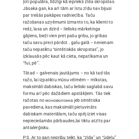
ļoti populāra, līdzīgi kā iepriekš zīda skropstas.
Jāsaka gan, ka arī tām ar īstu zīdu nav bijusi
par trešās pakāpes radniecība. Taču
ražošanas uzņēmumi izmanto to, ka klienti to
redz, lasa un dzird – lielisks mārketinga
gājiens, bieži vien pret pašu gribu, jo gribas
taču savu preci pārdot.. galu galā – nevienam
taču nepatiktu “sintētiskās skropstas”, jo
izklausās pēc kaut kā cieta, nepatīkama un
“fui, pē”.
Tātad – galvenais jautājums – no kā tad tās
ražo, lai izpatiktu mūsu vēlmēm – mīkstas,
maksimāli dabiskas, taču lieliski saglabā savu
formu arī pēc dažādiem apstākļiem. Tās tiek
ražotas no моноволокна jeb sintētiska
pavediena, kas maksimāli pietuvināts
dabiskam materiālam, taču spēj iziet visas
nepieciešamās pārbaudes,lai tiktu atzīts par
antialerģisku.
P.S. Ar to gan negribu teikt, ka “zīda” un “ūdeļu”