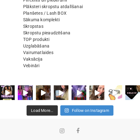
Pincetes un piederumi
Plāksteri skropstu atdalīšanai
Planšetes / Lash BOX
Sākuma komplekti
Skropstas
Skropstu pieaudzēšana
TOP produkti
Uzglabāšana
Vairumatlaides
Vaksācija
Vebināri
Load More...
Follow on Instagram
Instagram
Facebook