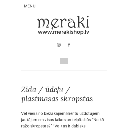
MENU
Instagram
Facebook
Zīda / ūdeļu /
plastmasas skropstas
Vēl viens no biežākajiem klientu uzdotajiem
jautājumiem visos laikos un telpās būs “No kā
ražo skropstas?” “Vai tas ir dabisks