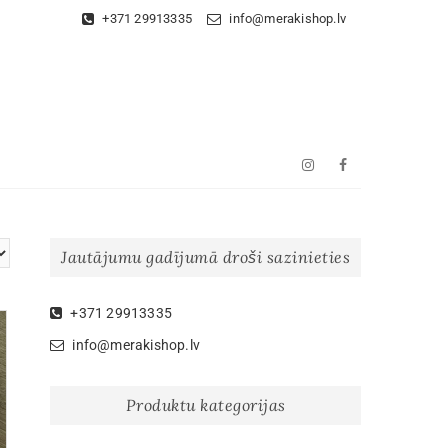
+371 29913335
info@merakishop.lv
Instagram
Facebook
Jautājumu gadījumā droši sazinieties
+371 29913335
info@merakishop.lv
Produktu kategorijas