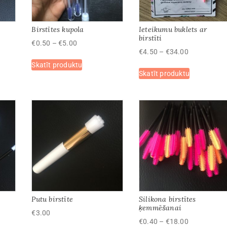
Birstītes kupola
Ieteikumu buklets ar
birstīti
Price
€
0.50
–
€
5.00
Price
€
4.50
–
€
34.00
range:
This
range:
Skatīt produktu
€0.50
This
t
product
Skatīt produktu
€4.50
through
product
has
through
€5.00
has
e
multiple
€34.00
multiple
s.
variants.
variants.
The
The
options
options
may
may
be
be
chosen
chosen
on
on
the
the
t
product
Putu birstīte
Silikona birstītes
product
page
ķemmēšanai
page
€
3.00
Price
€
0.40
–
€
18.00