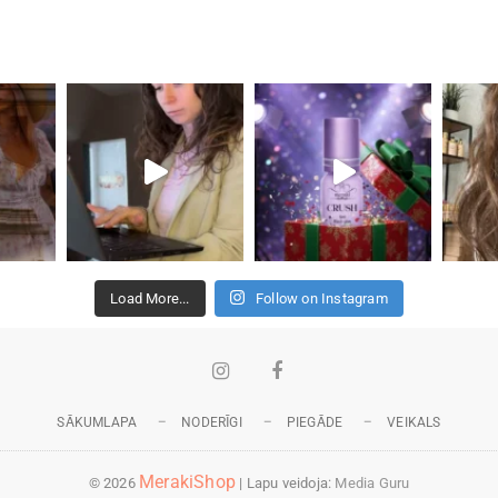
Load More...
Follow on Instagram
Instagram
Facebook
SĀKUMLAPA
NODERĪGI
PIEGĀDE
VEIKALS
MerakiShop
© 2026
| Lapu veidoja:
Media Guru