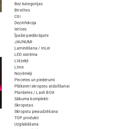
Bez kategorijas
Birstītes
Citi
Dezinfekcija
Ierīces
Īpašie piedāvājumi
JAUNUMI
Laminēšana / InLei
LED sistēma
Līdzekļi
Līme
Noņēmēji
Pincetes un piederumi
Plāksteri skropstu atdalīšanai
Planšetes / Lash BOX
Sākuma komplekti
Skropstas
Skropstu pieaudzēšana
TOP produkti
Uzglabāšana