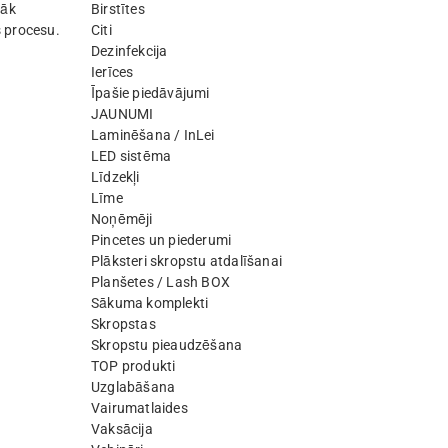
lāk
Birstītes
 procesu.
Citi
Dezinfekcija
Ierīces
Īpašie piedāvājumi
JAUNUMI
Laminēšana / InLei
LED sistēma
Līdzekļi
Līme
Noņēmēji
Pincetes un piederumi
Plāksteri skropstu atdalīšanai
Planšetes / Lash BOX
Sākuma komplekti
Skropstas
Skropstu pieaudzēšana
TOP produkti
Uzglabāšana
Vairumatlaides
Vaksācija