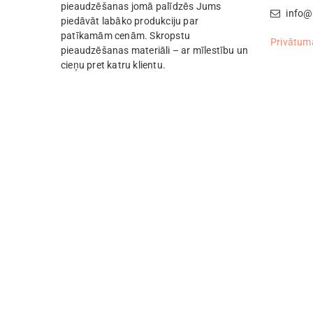
pieaudzēšanas jomā palīdzēs Jums
info@
piedāvāt labāko produkciju par
patīkamām cenām. Skropstu
Privātuma
pieaudzēšanas materiāli – ar mīlestību un
cieņu pret katru klientu.