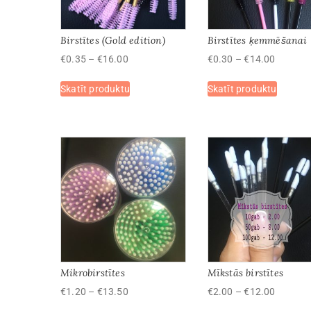
Birstītes (Gold edition)
Birstītes ķemmēšanai
Price
Price
€
0.35
–
€
16.00
€
0.30
–
€
14.00
range:
range:
This
This
Skatīt produktu
€0.35
Skatīt produktu
€0.30
product
produc
through
through
has
has
€16.00
€14.00
multiple
multipl
variants.
variant
The
The
options
options
may
may
be
be
chosen
chosen
on
on
the
the
product
produc
Mikrobirstītes
Mīkstās birstītes
page
page
Price
Price
€
1.20
–
€
13.50
€
2.00
–
€
12.00
range:
range: