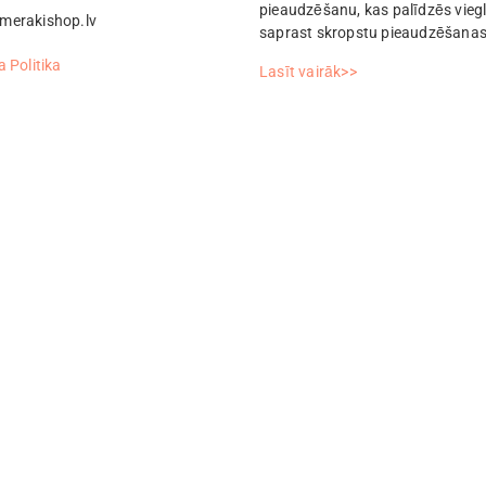
pieaudzēšanu, kas palīdzēs vieg
merakishop.lv
saprast skropstu pieaudzēšanas
 Politika
Lasīt vairāk>>