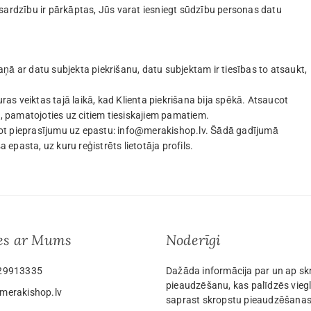
sardzību ir pārkāptas, Jūs varat iesniegt sūdzību personas datu
ņā ar datu subjekta piekrišanu, datu subjektam ir tiesības to atsaukt,
s veiktas tajā laikā, kad Klienta piekrišana bija spēkā. Atsaucot
c, pamatojoties uz citiem tiesiskajiem pamatiem.
ūtot pieprasījumu uz epastu:
info@merakishop.lv
. Šādā gadījumā
a epasta, uz kuru reģistrēts lietotāja profils.
ies ar Mums
Noderīgi
29913335
Dažāda informācija par un ap sk
pieaudzēšanu, kas palīdzēs vieg
merakishop.lv
saprast skropstu pieaudzēšanas