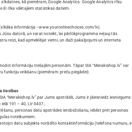
u sīkdatnes, kā piemēram, Google Analytics. Google Analytics rīku
šī rīka vāktajiem statistikas datiem.
s (sīkāka informācija –www.youronlinechoices.com/lv).
s Jūsu datorā, un varat noteikt, lai pārlūkprogramma neļauj tās
tru reizi, kad apmeklējat vietni, un daži pakalpojumi un interneta
 nodot informāciju trešajām personām. Tāpat SIA “Merakishop.lv” var
u funkciju veikšanu (piemēram: preču piegādei)
a tiesības
SIA “Merakishop.lv” par Jums apstrādā, Jums ir jāiesniedz iesniegums:
 ielā 191 – 40, LV-3407 ;
dzēšanu, personas datu apstrādes ierobežošanu, iebilst pret personas
egulas noteikumiem.
mantojot datu subjekta norādīto kontaktinformāciju (telefona numuru, e