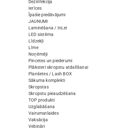
Dezinfekcija
Ierīces
Īpašie piedāvājumi
JAUNUMI
Laminēšana / InLei
LED sistēma
Līdzekļi
Līme
Noņēmēji
Pincetes un piederumi
Plāksteri skropstu atdalīšanai
Planšetes / Lash BOX
Sākuma komplekti
Skropstas
Skropstu pieaudzēšana
TOP produkti
Uzglabāšana
Vairumatlaides
Vaksācija
Vebināri