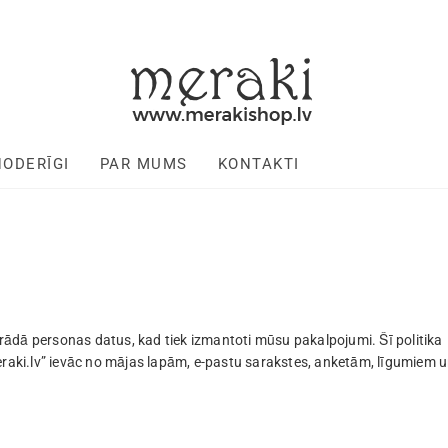
NODERĪGI
PAR MUMS
KONTAKTI
strādā personas datus, kad tiek izmantoti mūsu pakalpojumi. Šī politika
eraki.lv” ievāc no mājas lapām, e-pastu sarakstes, anketām, līgumiem 