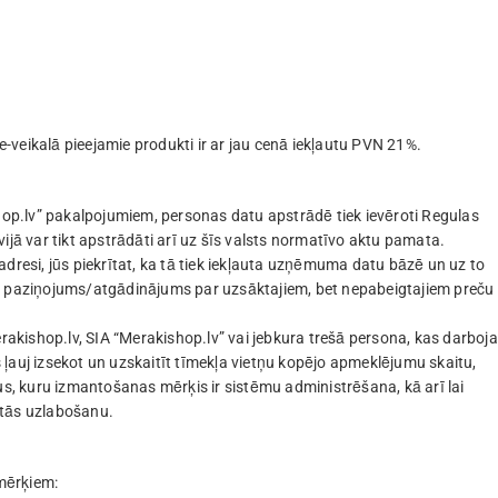
veikalā pieejamie produkti ir ar jau cenā iekļautu PVN 21%.
shop.lv” pakalpojumiem, personas datu apstrādē tiek ievēroti Regulas
ijā var tikt apstrādāti arī uz šīs valsts normatīvo aktu pamata.
dresi, jūs piekrītat, ka tā tiek iekļauta uzņēmuma datu bāzē un uz to
lv paziņojums/atgādinājums par uzsāktajiem, bet nepabeigtajiem preču
erakishop.lv, SIA “Merakishop.lv” vai jebkura trešā persona, kas darboj
ļauj izsekot un uzskaitīt tīmekļa vietņu kopējo apmeklējumu skaitu,
us, kuru izmantošanas mērķis ir sistēmu administrēšana, kā arī lai
 tās uzlabošanu.
mērķiem: