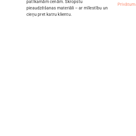
patīkamām cenām. Skropstu
Privātuma
pieaudzēšanas materiāli – ar mīlestību un
cieņu pret katru klientu.