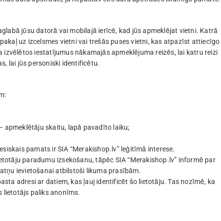
saglabā jūsu datorā vai mobilajā ierīcē, kad jūs apmeklējat vietni. Katrā
kaļ uz izcelsmes vietni vai trešās puses vietni, kas atpazīst attiecīgo
āja izvēlētos iestatījumus nākamajās apmeklējuma reizēs, lai katru reizi
 lai jūs personiski identificētu.
m:
– apmeklētāju skaitu, lapā pavadīto laiku;
siskais pamats ir SIA “Merakishop.lv” leģitīmā interese.
lietotāju paradumu izsekošanu, tāpēc SIA “Merakishop.lv” informē par
tņu ievietošanai atbilstoši likuma prasībām.
asta adresi ar datiem, kas ļauj identificēt šo lietotāju. Tas nozīmē, ka
es lietotājs paliks anonīms.