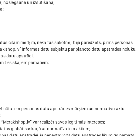
, noslēgšana un izsūtīšana;
a;
tus citam mērķim, nekā tas sākotnēji bija paredzēts, pirms personas
kishop.lv” informēs datu subjektu par plānoto datu apstrādes nolūku
nas datu apstrādi.
em tiesiskajiem pamatiem:
 definētajiem personas datu apstrādes mērķiem un normatīvo aktu
:
“Merakishop.lv” var realizēt savas leģitīmās intereses;
 datus glabāt saskaņā ar normatīvajiem aktiem;
sonas datu apstrādei, ja nepastāv cits datu apstrādes likumīgs pamats.