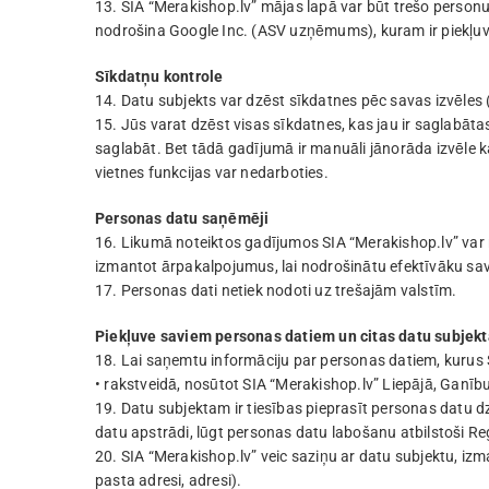
13. SIA “Merakishop.lv” mājas lapā var būt trešo person
nodrošina Google Inc. (ASV uzņēmums), kuram ir piekļuve 
Sīkdatņu kontrole
14. Datu subjekts var dzēst sīkdatnes pēc savas izvēle
15. Jūs varat dzēst visas sīkdatnes, kas jau ir saglabāta
saglabāt. Bet tādā gadījumā ir manuāli jānorāda izvēle ka
vietnes funkcijas var nedarboties.
Personas datu saņēmēji
16. Likumā noteiktos gadījumos SIA “Merakishop.lv” var
izmantot ārpakalpojumus, lai nodrošinātu efektīvāku sav
17. Personas dati netiek nodoti uz trešajām valstīm.
Piekļuve saviem personas datiem un citas datu subjekt
18. Lai saņemtu informāciju par personas datiem, kurus 
• rakstveidā, nosūtot SIA “Merakishop.lv” Liepājā, Ganību
19. Datu subjektam ir tiesības pieprasīt personas datu 
datu apstrādi, lūgt personas datu labošanu atbilstoši R
20. SIA “Merakishop.lv” veic saziņu ar datu subjektu, iz
pasta adresi, adresi).