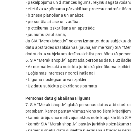
• pakalpojumu un distances līguma, rēķinu sagatavošana
• efektīvu uzņēmuma pārvaldības procesu nodrošināšan
• biznesa plānošana un analīze;
• personāla atlase un vadība;
• pieteikumu izskatīšana un apstrāde;
• jaunumu izsūtīšana;
Ja SIA “Merakishop.lv” nolems izmantot datu subjektu da
datu apstrādes uzsākšanas (jaunajam mērķim) SIA “Mera
dodot datu subjektam tiesības iebilst pret šādu tā perso
6. SIA “Merakishop.lv” apstrādā personas datus uz šādi
• Ar normatīvo aktu noteikta juridiskā pienākuma izpildei
• Leģitīmās intereses nodrošināšanai
• Līguma noslēgšanai vai izpildei
• Uz datu subjekta piekrišanas pamata
Personas datu glabāšanas ilgums
7. SIA “Merakishop.lv” glabā personas datus atbilstoši
prasībām, kamēr pastāv vismaz viens no šiem kritērijiem
• kamēr ārējos normatīvajos aktos noteiktajā kārtībā SIA 
• kamēr SIA “Merakishop.lv” pastāv juridisks pienākums
• kamēr ir spēkā datu subjekta piekrišana attiecīgai per