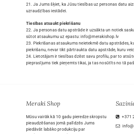
21. Ja Jums šķiet, ka Jūsu tiesības uz personas datu aiz
uzraudzības iestādei.
Tiesības atsaukt piekrišanu
22. Ja personas datu apstrāde ir uzsākta un notiek saska
sūtot atsaukumu uz epastu:
info@merakishop.lv
23. Piekrišanas atsaukums neietekmē datu apstrādes, kura
piekrišanu, nevar tikt pārtraukta datu apstrāde, kuru vei
24. Lietotājam ir tiesības dzēst savu profilu, par to ats
pieprasījums tiek pieņemts tikai, ja tas nosūtīts no tā paš
Meraki Shop
Sazin
Mūsu vairāk kā 10 gadu pieredze skropstu
+371 
pieaudzēšanas jomā palīdzēs Jums
info@
piedāvāt labāko produkciju par