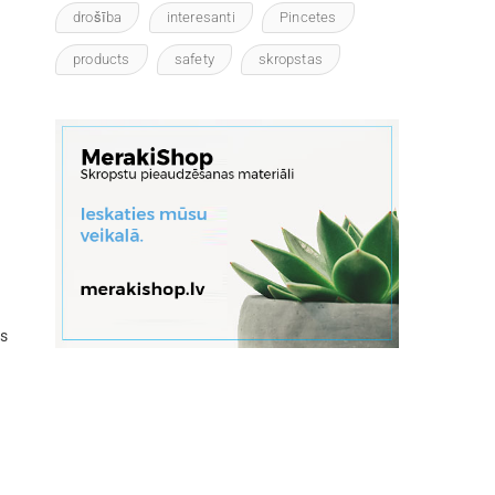
drošība
interesanti
Pincetes
products
safety
skropstas
as