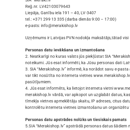
SIA “Meraki.lv”
Reģ.nr. LV42103079643
Liepāja, Ganību iela 191 – 40, LV-3407
tel.: +371 299 13 335 (darba dienās 9:00 – 17:00)
e-pasts:
info@merakishop.lv
Uzņēmums ir Latvijas PVN nodokļa maksātājs,tātad visi e-
Personas datu ievākšana un izmantošana
2. Neatkarīgi no kuras valsts jūs piekļūstat SIA “Meraki
noteikumi. Jūs esat informēti, ka Jūsu personas dati Latv
3. SIA “Merakishop.lv” informē, ka norādot savu e-pasta a
var tikt nosūtīta no interneta vietnes www.merakishop.
pasūtījumiem.
4. Jūs esat informēts, ka lietojot interneta vietni www.m
merakishop.lv vārdā, var apkopot un uzglabāt datus, kas 
tīmekļa vietnes apmeklētāju skaitu, IP adreses, citus dat
kontrolētu interneta vietnes izmantošanu un organizētu
Personas datu apstrādes nolūks un tiesiskais pamats
5.SIA “Merakishop.lv” apstrādā personas datus šādiem 