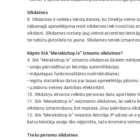
Sīkdatnes
8. Sīkdatnes ir nelielas teksta datnes, ko tīmekļa vietne 
nākamajā apmeklējuma reizē sīkdatnes tiek nosūtītas atpa
sīkdatni. Sīkdatnes tostarp ļauj vietnei atcerēties lietot
tie nebūtu jānorāda no jauna. Sīkdatnes netiek izmantotas,
Kāpēc SIA “Merakishop.lv” izmanto sīkdatnes?
9. SIA “Merakishop.lv” izmanto sīkdatnes šādiem mērķie
• sesiju pārvaldībai un lietotāju autentifikācijai;
• mājaslapas funkcionalitātes nodrošināšanai;
• iegūtu statistikas datus par lapas apmeklētāju plūsmu 
• uzlabotu vietnes darbības efektivitāti.
10. Sīkdatņu ietvaros veiktās personas datu apstrādes tie
11. SIA “Merakishop.lv” neizmanto sīkdatnes, lai veiktu 
sīkdatņu izmantošanu, bet neprasa Jūsu piekrišanu sīkda
12. SIA “Merakishop.lv” nesaista lietotāja IP adresi un e-p
katra lietotāja sesija tiks reģistrēta, taču interneta vietn
Trešo personu sīkdatnes