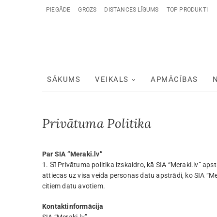
PIEGĀDE
GROZS
DISTANCES LĪGUMS
TOP PRODUKTI
SĀKUMS
VEIKALS
APMĀCĪBAS
Privātuma Politika
Par SIA “Meraki.lv”
1. Šī Privātuma politika izskaidro, kā SIA “Meraki.lv” ap
attiecas uz visa veida personas datu apstrādi, ko SIA “M
citiem datu avotiem.
Kontaktinformācija