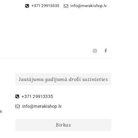
+371 29913335
info@merakishop.lv
Instagram
Facebook
Jautājumu gadījumā droši sazinieties
+371 29913335
info@merakishop.lv
un
Birkas