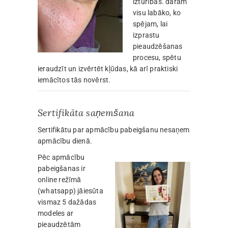
izturības. darām
visu labāko, ko
spējam, lai
izprastu
pieaudzēšanas
procesu, spētu
ieraudzīt un izvērtēt kļūdas, kā arī praktiski
iemācītos tās novērst.
Sertifikāta saņemšana
Sertifikātu par apmācību pabeigšanu nesaņem
apmācību dienā.
Pēc apmācību
pabeigšanas ir
online režīmā
(whatsapp) jāiesūta
vismaz 5 dažādas
modeles ar
pieaudzētām