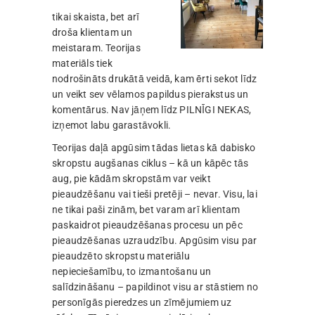
tikai skaista, bet arī
droša klientam un
meistaram. Teorijas
materiāls tiek
nodrošināts drukātā veidā, kam ērti sekot līdz
un veikt sev vēlamos papildus pierakstus un
komentārus. Nav jāņem līdz PILNĪGI NEKAS,
izņemot labu garastāvokli.
Teorijas daļā apgūsim tādas lietas kā dabisko
skropstu augšanas ciklus – kā un kāpēc tās
aug, pie kādām skropstām var veikt
pieaudzēšanu vai tieši pretēji – nevar. Visu, lai
ne tikai paši zinām, bet varam arī klientam
paskaidrot pieaudzēšanas procesu un pēc
pieaudzēšanas uzraudzību. Apgūsim visu par
pieaudzēto skropstu materiālu
nepieciešamību, to izmantošanu un
salīdzināšanu – papildinot visu ar stāstiem no
personīgās pieredzes un zīmējumiem uz