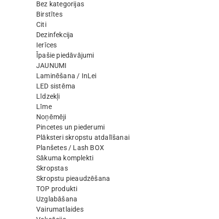
Bez kategorijas
Birstītes
Citi
Dezinfekcija
Ierīces
Īpašie piedāvājumi
JAUNUMI
Laminēšana / InLei
LED sistēma
Līdzekļi
Līme
Noņēmēji
Pincetes un piederumi
Plāksteri skropstu atdalīšanai
Planšetes / Lash BOX
Sākuma komplekti
Skropstas
Skropstu pieaudzēšana
TOP produkti
Uzglabāšana
Vairumatlaides