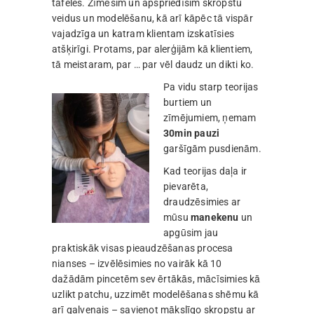
tāfeles. Zīmēsim un apspriedīsim skropstu
veidus un modelēšanu, kā arī kāpēc tā vispār
vajadzīga un katram klientam izskatīsies
atšķirīgi. Protams, par alerģijām kā klientiem,
tā meistaram, par … par vēl daudz un dikti ko.
Pa vidu starp teorijas
burtiem un
zīmējumiem, ņemam
30min pauzi
garšīgām pusdienām.
Kad teorijas daļa ir
pievarēta,
draudzēsimies ar
mūsu
manekenu
un
apgūsim jau
praktiskāk visas pieaudzēšanas procesa
nianses – izvēlēsimies no vairāk kā 10
dažādām pincetēm sev ērtākās, mācīsimies kā
uzlikt patchu, uzzimēt modelēšanas shēmu kā
arī galvenais – savienot mākslīgo skropstu ar