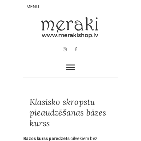
MENU
Instagram
Facebook
Klasisko skropstu
pieaudzēšanas bāzes
kurss
Bāzes kurss paredzēts
cilvēkiem bez