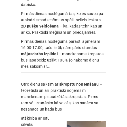
dabisko.
Pirmās dienas noslēgumā tas, ko es saucu par
atslodzi smadzenēm un spēli. neliels ieskats
2D pušķu veidošanā
– kā, kādās tehnikās un
ar ko. Praktiski mēģinām un priecājamies.
Pirmās dienas noslēgums parasti apmēram
16:00-17:00, taču ierēķinām pāris stundas
mājasdarba izpildei
– manekenam skropstas
būs jāpabeidz uzlikt 100%, jo nākamo dienu
mēs sāksim ar…
Otro dienu sāksim ar
skropstu noņemšanu
–
teorētiski un arī praktiski noņemsim
manekenam pieaudzētās skropstas. Pirms
tam vēl izrunāsim kā veicās, kas sanāca vai
nesanāca un kāda būs
atšķirība ar īstu
cilvēku.