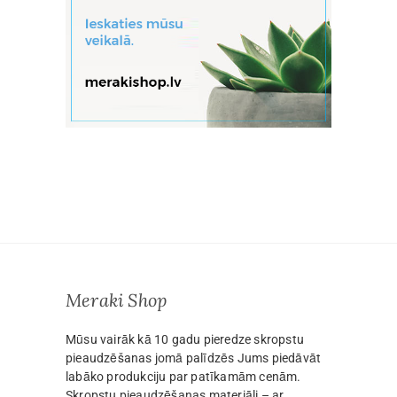
Meraki Shop
Mūsu vairāk kā 10 gadu pieredze skropstu
pieaudzēšanas jomā palīdzēs Jums piedāvāt
labāko produkciju par patīkamām cenām.
Skropstu pieaudzēšanas materiāli – ar