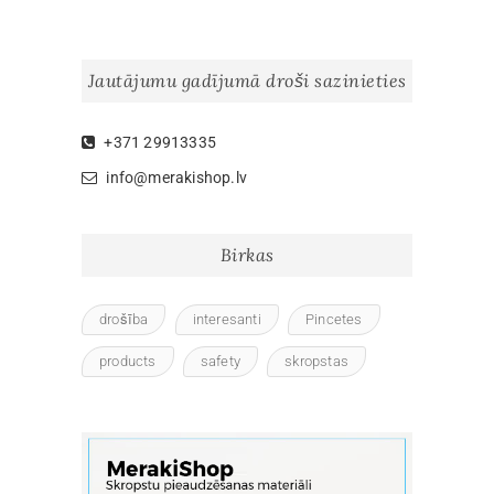
Jautājumu gadījumā droši sazinieties
+371 29913335
info@merakishop.lv
Birkas
drošība
interesanti
Pincetes
products
safety
skropstas