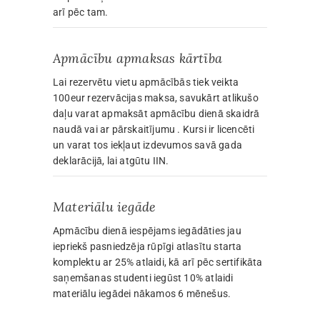
arī pēc tam.
Apmācību apmaksas kārtība
Lai rezervētu vietu apmācībās tiek veikta
100eur rezervācijas maksa, savukārt atlikušo
daļu varat apmaksāt apmācību dienā skaidrā
naudā vai ar pārskaitījumu . Kursi ir licencēti
un varat tos iekļaut izdevumos savā gada
deklarācijā, lai atgūtu IIN.
Materiālu iegāde
Apmācību dienā iespējams iegādāties jau
iepriekš pasniedzēja rūpīgi atlasītu starta
komplektu ar 25% atlaidi, kā arī pēc sertifikāta
saņemšanas studenti iegūst 10% atlaidi
materiālu iegādei nākamos 6 mēnešus.