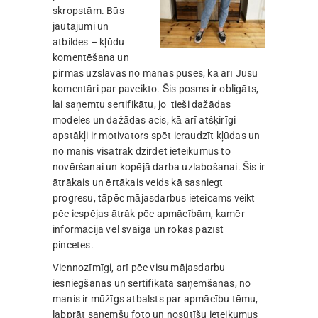
skropstām. Būs
jautājumi un
atbildes – kļūdu
komentēšana un
pirmās uzslavas no manas puses, kā arī Jūsu
komentāri par paveikto. Šis posms ir obligāts,
lai saņemtu sertifikātu, jo tieši dažādas
modeles un dažādas acis, kā arī atšķirīgi
apstākļi ir motivators spēt ieraudzīt kļūdas un
no manis visātrāk dzirdēt ieteikumus to
novēršanai un kopējā darba uzlabošanai. Šis ir
ātrākais un ērtākais veids kā sasniegt
progresu, tāpēc mājasdarbus ieteicams veikt
pēc iespējas ātrāk pēc apmācībām, kamēr
informācija vēl svaiga un rokas pazīst
pincetes.
Viennozīmīgi, arī pēc visu mājasdarbu
iesniegšanas un sertifikāta saņemšanas, no
manis ir mūžīgs atbalsts par apmācību tēmu,
labprāt saņemšu foto un nosūtīšu ieteikumus