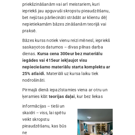
priekšzināšanām vai arī meistariem, kuri
iepriekš jau apguvuši skropstu pieaudzēšanu,
bet nejūtas pārliecināti strādāt ar klientu dēļ
nepietiekamām bāzes zināšanām teorijā vai
praksē.
Bāzes kurss notiek vienu reizi mēnesī, iepriekš
saskaņotos datumos – divas pilnas darba
dienas.
Kursa cena 300eur bez materiālu
iegādes vai 415eur iekļaujot visu
nepieciešamo materiālu starta komplektu ar
25% atlaidi.
Materiāli uz kursa laiku tiek
nodrošināti.
Pirmajā dienā iepazīstamies viena ar otru un
ķeramies klāt
teorijas daļai
, kur bez liekas
informācijas – tieši un
skaidri – viss, lai spētu
veikt skropstu
pieaudzēšanu, kas būs
ne