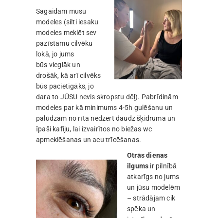
Sagaidām mūsu
modeles (silti iesaku
modeles meklēt sev
pazīstamu cilvēku
lokā, jo jums
būs vieglāk un
drošāk, kā arī cilvēks
būs pacietīgāks, jo
dara to JŪSU nevis skropstu dēļ). Pabrīdinām
modeles par kā minimums 4-5h gulēšanu un
palūdzam no rīta nedzert daudz šķidruma un
īpaši kafiju, lai izvairītos no biežas wc
apmeklēšanas un acu trīcēšanas.
Otrās dienas
ilgums
ir pilnībā
atkarīgs no jums
un jūsu modelēm
– strādājam cik
spēka un