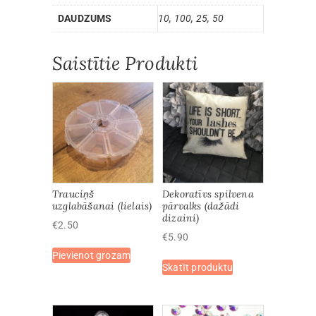
DAUDZUMS
10, 100, 25, 50
Saistītie Produkti
Trauciņš
Dekoratīvs spilvena
uzglabāšanai (lielais)
pārvalks (dažādi
dizaini)
€
2.50
€
5.90
Pievienot grozam
This
Skatīt produktu
product
has
multiple