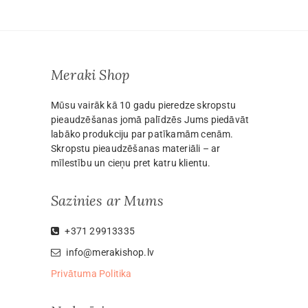
Meraki Shop
Mūsu vairāk kā 10 gadu pieredze skropstu
pieaudzēšanas jomā palīdzēs Jums piedāvāt
labāko produkciju par patīkamām cenām.
Skropstu pieaudzēšanas materiāli – ar
mīlestību un cieņu pret katru klientu.
Sazinies ar Mums
+371 29913335
info@merakishop.lv
Privātuma Politika