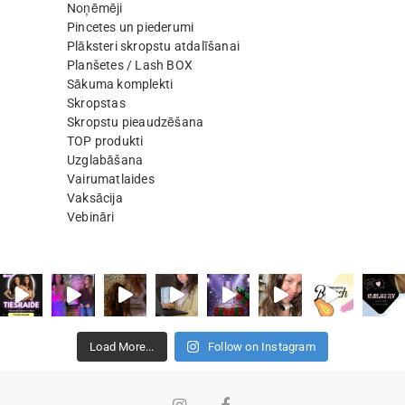
Noņēmēji
Pincetes un piederumi
Plāksteri skropstu atdalīšanai
Planšetes / Lash BOX
Sākuma komplekti
Skropstas
Skropstu pieaudzēšana
TOP produkti
Uzglabāšana
Vairumatlaides
Vaksācija
Vebināri
Load More...
Follow on Instagram
Instagram
Facebook