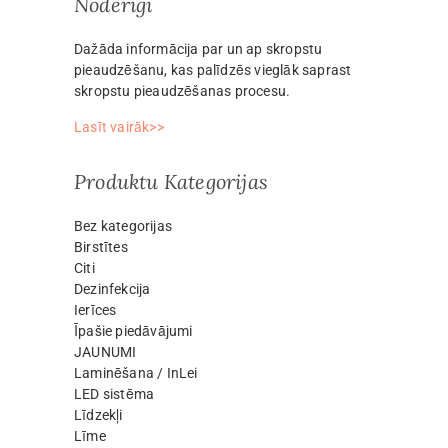
Noderīgi
Dažāda informācija par un ap skropstu
pieaudzēšanu, kas palīdzēs vieglāk saprast
skropstu pieaudzēšanas procesu.
Lasīt vairāk>>
Produktu Kategorijas
Bez kategorijas
Birstītes
Citi
Dezinfekcija
Ierīces
Īpašie piedāvājumi
JAUNUMI
Laminēšana / InLei
LED sistēma
Līdzekļi
Līme