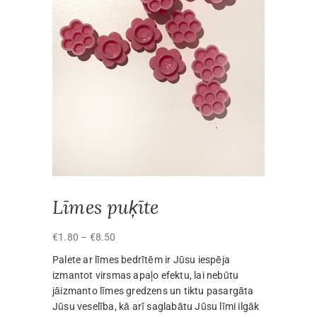
Līmes puķīte
Price
€
1.80
–
€
8.50
range:
Palete ar līmes bedrītēm ir Jūsu iespēja
€1.80
izmantot virsmas apaļo efektu, lai nebūtu
through
jāizmanto līmes gredzens un tiktu pasargāta
€8.50
Jūsu veselība, kā arī saglabātu Jūsu līmi ilgāk