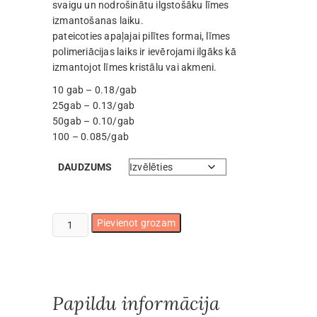
svaigu un nodrošinātu ilgstošāku līmes
izmantošanas laiku.
pateicoties apaļajai pilītes formai, līmes
polimeriācijas laiks ir ievērojami ilgāks kā
izmantojot līmes kristālu vai akmeni.
10 gab – 0.18/gab
25gab – 0.13/gab
50gab – 0.10/gab
100 – 0.085/gab
DAUDZUMS
Līmes
Pievienot grozam
puķīte
daudzums
Papildu informācija