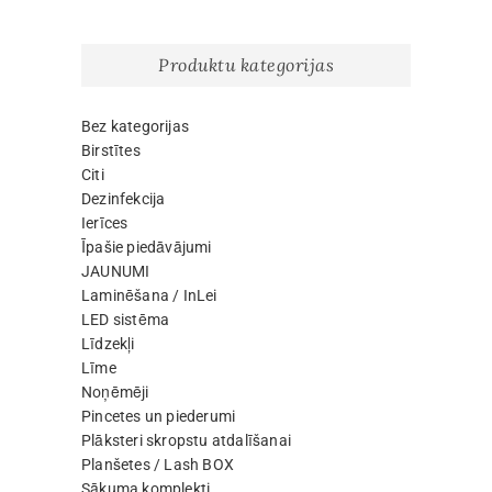
product
page
Produktu kategorijas
Bez kategorijas
Birstītes
Citi
Dezinfekcija
Ierīces
Īpašie piedāvājumi
JAUNUMI
Laminēšana / InLei
LED sistēma
Līdzekļi
Līme
Noņēmēji
Pincetes un piederumi
Plāksteri skropstu atdalīšanai
Planšetes / Lash BOX
Sākuma komplekti