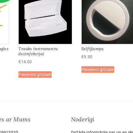
ogles
Trauks instrumentu
Selfijlampa
dezinfekcijai
€
9.90
€
14.00
Pievienot grozam
Pievienot grozam
ies ar Mums
Noderīgi
29913335
Dažāda informācija par un ap sk