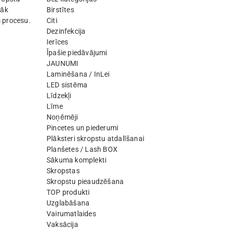
lāk
Birstītes
 procesu.
Citi
Dezinfekcija
Ierīces
Īpašie piedāvājumi
JAUNUMI
Laminēšana / InLei
LED sistēma
Līdzekļi
Līme
Noņēmēji
Pincetes un piederumi
Plāksteri skropstu atdalīšanai
Planšetes / Lash BOX
Sākuma komplekti
Skropstas
Skropstu pieaudzēšana
TOP produkti
Uzglabāšana
Vairumatlaides
Vaksācija