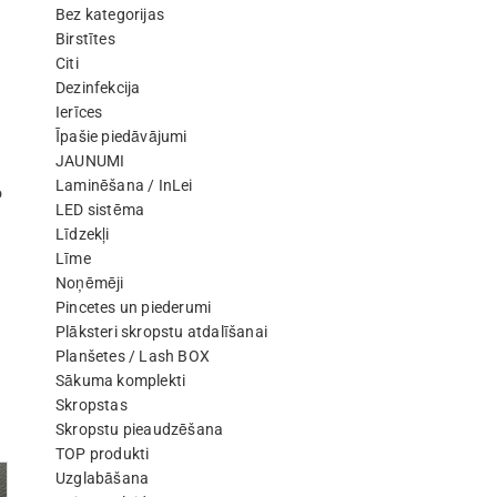
Bez kategorijas
Birstītes
Citi
Dezinfekcija
Ierīces
Īpašie piedāvājumi
JAUNUMI
Laminēšana / InLei
o
LED sistēma
Līdzekļi
Līme
Noņēmēji
Pincetes un piederumi
Plāksteri skropstu atdalīšanai
Planšetes / Lash BOX
Sākuma komplekti
Skropstas
Skropstu pieaudzēšana
TOP produkti
Uzglabāšana