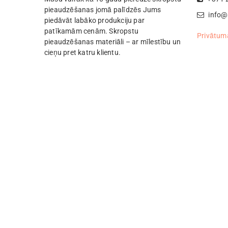
the
pieaudzēšanas jomā palīdzēs Jums
info@
product
piedāvāt labāko produkciju par
page
patīkamām cenām. Skropstu
Privātuma
pieaudzēšanas materiāli – ar mīlestību un
cieņu pret katru klientu.