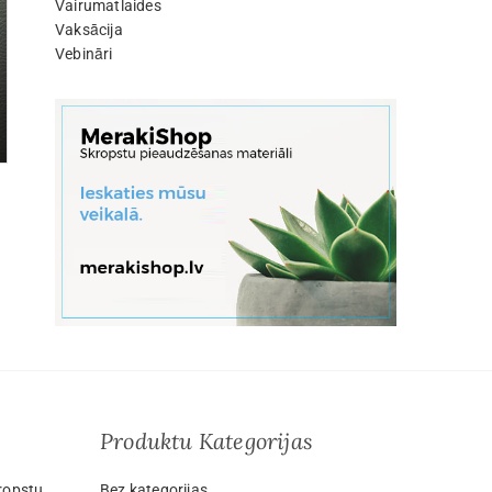
Vairumatlaides
Vaksācija
Vebināri
Produktu Kategorijas
ropstu
Bez kategorijas