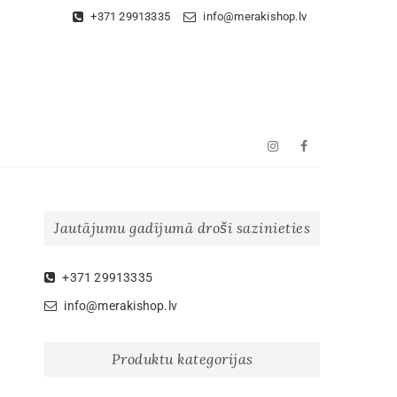
+371 29913335
info@merakishop.lv
Instagram
Facebook
Jautājumu gadījumā droši sazinieties
+371 29913335
r
info@merakishop.lv
Produktu kategorijas