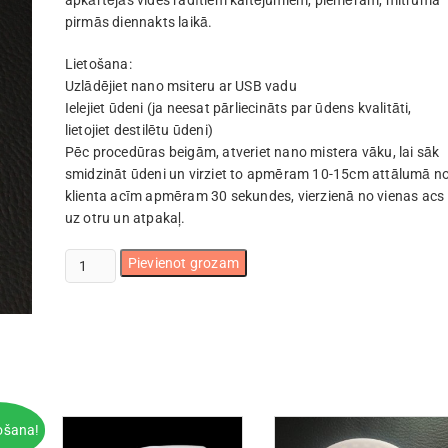
apkārtējās vides radītiem kaitējumiem, piemēram, mitruma
pirmās diennakts laikā.
Lietošana:
Uzlādējiet nano msiteru ar USB vadu
Ielejiet ūdeni (ja neesat pārliecināts par ūdens kvalitāti,
lietojiet destilētu ūdeni)
Pēc procedūras beigām, atveriet nano mistera vāku, lai sāk
smidzināt ūdeni un virziet to apmēram 10-15cm attālumā n
klienta acīm apmēram 30 sekundes, vierzienā no vienas acs
uz otru un atpakaļ.
Nano
Pievienot grozam
misters
daudzums
ošana!