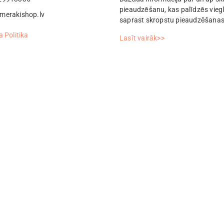
pieaudzēšanu, kas palīdzēs vieg
merakishop.lv
saprast skropstu pieaudzēšanas
 Politika
Lasīt vairāk>>