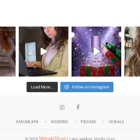
Load More...
Follow on Instagram
Instagram
Facebook
SĀKUMLAPA
NODERĪGI
PIEGĀDE
VEIKALS
MerakiShop
© 2026
| Lapu veidoja:
Media Guru