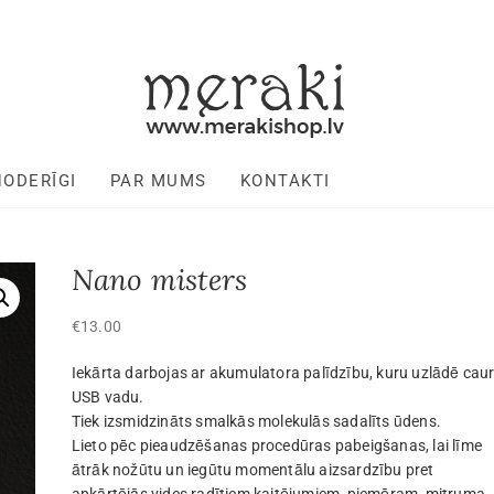
NODERĪGI
PAR MUMS
KONTAKTI
Nano misters
€
13.00
Iekārta darbojas ar akumulatora palīdzību, kuru uzlādē cau
USB vadu.
Tiek izsmidzināts smalkās molekulās sadalīts ūdens.
Lieto pēc pieaudzēšanas procedūras pabeigšanas, lai līme
ātrāk nožūtu un iegūtu momentālu aizsardzību pret