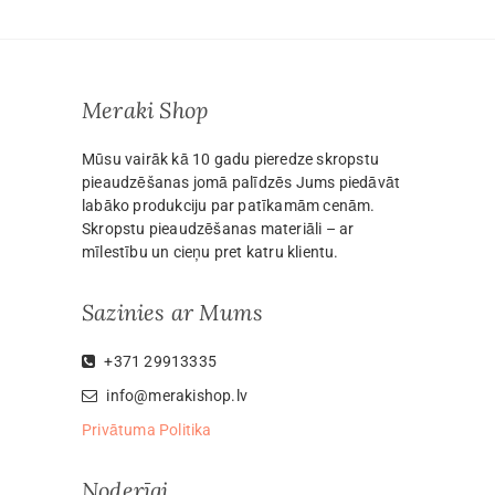
Meraki Shop
Mūsu vairāk kā 10 gadu pieredze skropstu
pieaudzēšanas jomā palīdzēs Jums piedāvāt
labāko produkciju par patīkamām cenām.
Skropstu pieaudzēšanas materiāli – ar
mīlestību un cieņu pret katru klientu.
Sazinies ar Mums
+371 29913335
info@merakishop.lv
Privātuma Politika
Noderīgi