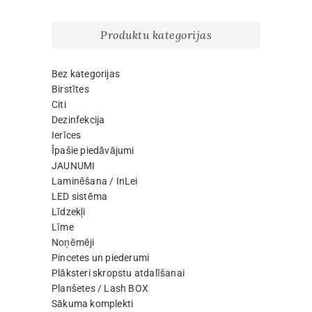
product
page
Produktu kategorijas
Bez kategorijas
Birstītes
Citi
Dezinfekcija
Ierīces
Īpašie piedāvājumi
JAUNUMI
Laminēšana / InLei
LED sistēma
Līdzekļi
Līme
Noņēmēji
Pincetes un piederumi
Plāksteri skropstu atdalīšanai
Planšetes / Lash BOX
Sākuma komplekti