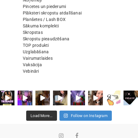
Noņēmēji
Pincetes un piederumi
Plāksteri skropstu atdalīšanai
Planšetes / Lash BOX
Sākuma komplekti
Skropstas
Skropstu pieaudzēšana
TOP produkti
Uzglabāšana
Vairumatlaides
Vaksācija
Vebināri
Load More...
Follow on Instagram
Instagram
Facebook