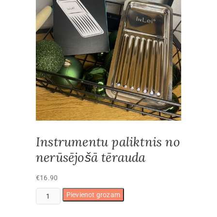
Instrumentu paliktnis no
nerūsējošā tērauda
€
16.90
Instrumentu
Pievienot grozam
paliktnis
no