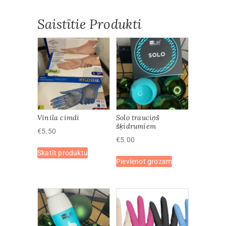
nerūsējošā
tērauda
Saistītie Produkti
daudzums
Vinila cimdi
Solo trauciņš
šķidrumiem
€
5.50
€
5.00
This
Skatīt produktu
product
Pievienot grozam
has
multiple
variants.
The
options
may