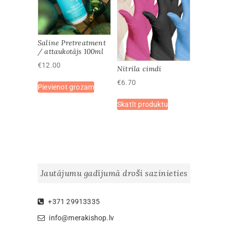
be
chosen
on
the
Saline Pretreatment
/ attaukotājs 100ml
product
page
€
12.00
Nitrila cimdi
€
6.70
Pievienot grozam
This
Skatīt produktu
product
has
multiple
variants.
The
options
Jautājumu gadījumā droši sazinieties
may
be
chosen
+371 29913335
on
info@merakishop.lv
the