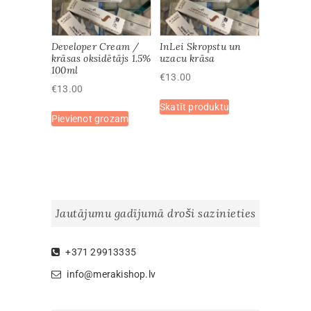
be
be
chosen
chosen
on
on
Developer Cream /
InLei Skropstu un
the
the
krāsas oksidētājs 1.5%
uzacu krāsa
100ml
product
product
€
13.00
page
page
€
13.00
This
Skatīt produktu
product
Pievienot grozam
has
multiple
variants.
The
options
may
Jautājumu gadījumā droši sazinieties
be
chosen
on
+371 29913335
the
info@merakishop.lv
product
page