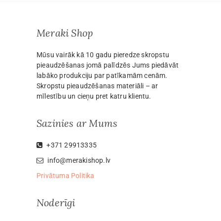
Meraki Shop
Mūsu vairāk kā 10 gadu pieredze skropstu
pieaudzēšanas jomā palīdzēs Jums piedāvāt
labāko produkciju par patīkamām cenām.
Skropstu pieaudzēšanas materiāli – ar
mīlestību un cieņu pret katru klientu.
Sazinies ar Mums
+371 29913335
info@merakishop.lv
Privātuma Politika
Noderīgi