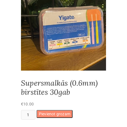
Supersmalkās (0.6mm)
birstītes 30gab
€
10.00
Supersmalkās
Pievienot grozam
(0.6mm)
birstītes