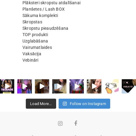
Plāksteri skropstu atdalīšanai
Planšetes / Lash BOX
Sākuma komplekti
Skropstas
Skropstu pieaudzēšana
TOP produkti
Uzglabāšana
Vairumatlaides
Vaksācija
Vebināri
Load More...
Follow on Instagram
Instagram
Facebook