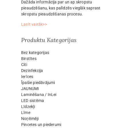
Dažāda informācija par un ap skropstu
pieaudzēšanu, kas palīdzēs vieglāk saprast
skropstu pieaudzēšanas procesu.
Lasīt vairāk>>
Produktu Kategorijas
Bez kategorijas
Birstītes
Citi
Dezinfekcija
Ierīces
Īpašie piedāvājumi
JAUNUMI
Laminēšana / InLei
LED sistēma
Līdzekļi
Līme
Noņēmēji
Pincetes un piederumi