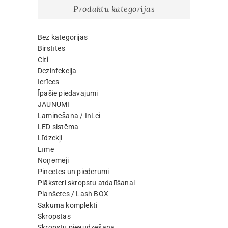
Produktu kategorijas
Bez kategorijas
Birstītes
Citi
Dezinfekcija
Ierīces
Īpašie piedāvājumi
JAUNUMI
Laminēšana / InLei
LED sistēma
Līdzekļi
Līme
Noņēmēji
Pincetes un piederumi
Plāksteri skropstu atdalīšanai
Planšetes / Lash BOX
Sākuma komplekti
Skropstas
Skropstu pieaudzēšana