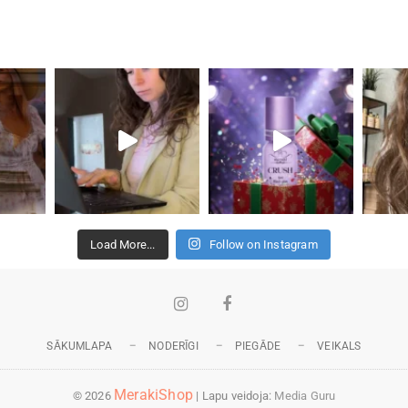
Load More...
Follow on Instagram
Instagram
Facebook
SĀKUMLAPA
NODERĪGI
PIEGĀDE
VEIKALS
MerakiShop
© 2026
| Lapu veidoja:
Media Guru