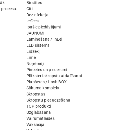
lāk
Birstītes
 procesu.
Citi
Dezinfekcija
Ierīces
Īpašie piedāvājumi
JAUNUMI
Laminēšana / InLei
LED sistēma
Līdzekļi
Līme
Noņēmēji
Pincetes un piederumi
Plāksteri skropstu atdalīšanai
Planšetes / Lash BOX
Sākuma komplekti
Skropstas
Skropstu pieaudzēšana
TOP produkti
Uzglabāšana
Vairumatlaides
Vaksācija