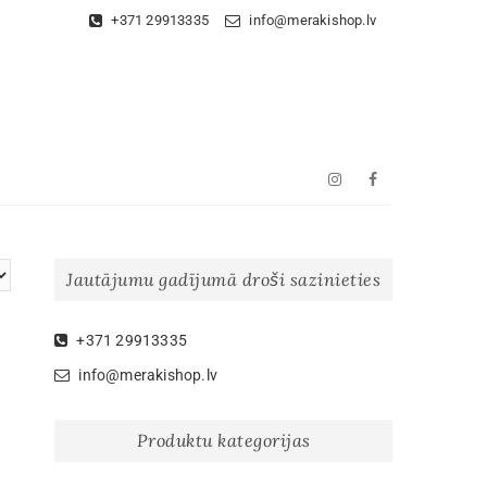
+371 29913335
info@merakishop.lv
Instagram
Facebook
Jautājumu gadījumā droši sazinieties
+371 29913335
info@merakishop.lv
Produktu kategorijas