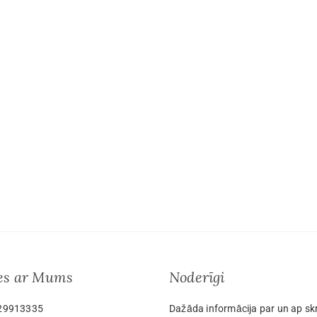
ies ar Mums
Noderīgi
29913335
Dažāda informācija par un ap sk