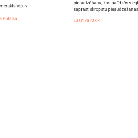
pieaudzēšanu, kas palīdzēs vieg
merakishop.lv
saprast skropstu pieaudzēšanas
 Politika
Lasīt vairāk>>