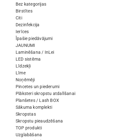
Bez kategorijas
Birstītes
Citi
Dezinfekcija
Ierīces
Īpašie piedāvājumi
JAUNUMI
Laminēšana / InLei
LED sistēma
Līdzekļi
Līme
Noņēmēji
Pincetes un piederumi
Plāksteri skropstu atdalīšanai
Planšetes / Lash BOX
Sākuma komplekti
Skropstas
Skropstu pieaudzēšana
TOP produkti
Uzglabāšana