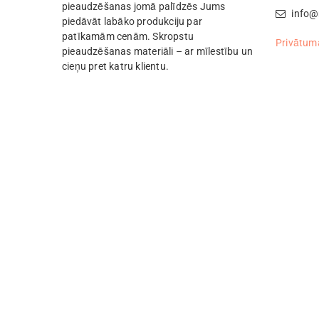
pieaudzēšanas jomā palīdzēs Jums
info@
piedāvāt labāko produkciju par
patīkamām cenām. Skropstu
Privātuma
pieaudzēšanas materiāli – ar mīlestību un
cieņu pret katru klientu.