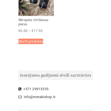
Skropstu tīrīšanas
putas
Price
€
6.00
–
€
17.50
range:
This
Skatīt produktu
€6.00
product
through
has
€17.50
multiple
variants.
The
options
Jautājumu gadījumā droši sazinieties
may
be
chosen
+371 29913335
on
info@merakishop.lv
the
product
page