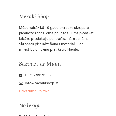
Meraki Shop
Mūsu vairāk kā 10 gadu pieredze skropstu
pieaudzēšanas jomā palīdzēs Jums piedāvāt
labāko produkciju par patīkamām cenām.
Skropstu pieaudzēšanas materiāli – ar
mīlestību un cieņu pret katru klientu.
Sazinies ar Mums
+371 29913335
info@merakishop.lv
Privātuma Politika
Noderīgi