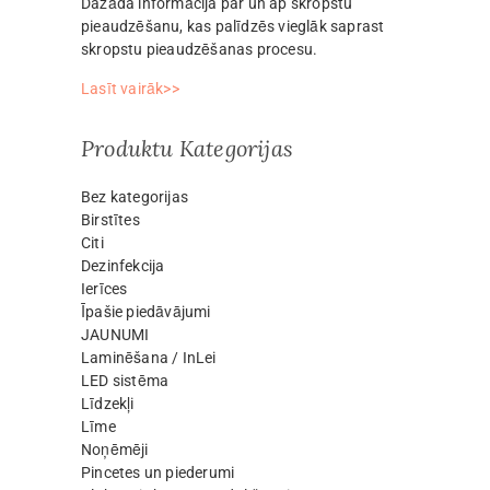
Dažāda informācija par un ap skropstu
pieaudzēšanu, kas palīdzēs vieglāk saprast
skropstu pieaudzēšanas procesu.
Lasīt vairāk>>
Produktu Kategorijas
Bez kategorijas
Birstītes
Citi
Dezinfekcija
Ierīces
Īpašie piedāvājumi
JAUNUMI
Laminēšana / InLei
LED sistēma
Līdzekļi
Līme
Noņēmēji
Pincetes un piederumi