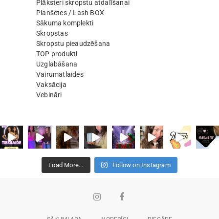
Plāksteri skropstu atdalīšanai
Planšetes / Lash BOX
Sākuma komplekti
Skropstas
Skropstu pieaudzēšana
TOP produkti
Uzglabāšana
Vairumatlaides
Vaksācija
Vebināri
Load More...
Follow on Instagram
Instagram
Facebook