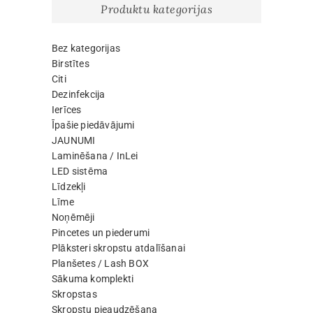
Produktu kategorijas
Bez kategorijas
Birstītes
Citi
Dezinfekcija
Ierīces
Īpašie piedāvājumi
JAUNUMI
Laminēšana / InLei
LED sistēma
Līdzekļi
Līme
Noņēmēji
Pincetes un piederumi
Plāksteri skropstu atdalīšanai
Planšetes / Lash BOX
Sākuma komplekti
Skropstas
Skropstu pieaudzēšana