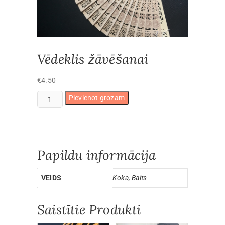
Vēdeklis žāvēšanai
€
4.50
Vēdeklis
Pievienot grozam
žāvēšanai
daudzums
Papildu informācija
VEIDS
Koka, Balts
Saistītie Produkti