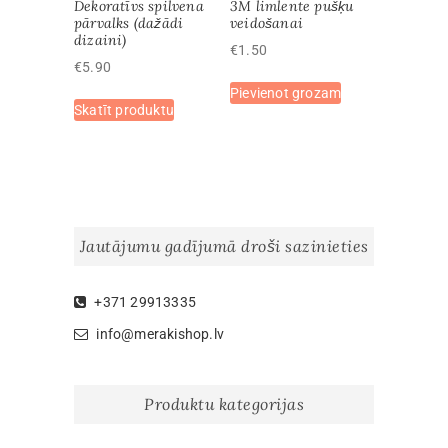
Dekoratīvs spilvena
3M limlente pušķu
the
pārvalks (dažādi
veidošanai
dizaini)
product
€
1.50
page
€
5.90
Pievienot grozam
This
Skatīt produktu
product
has
multiple
variants.
The
options
Jautājumu gadījumā droši sazinieties
may
be
chosen
+371 29913335
on
info@merakishop.lv
the
product
page
Produktu kategorijas