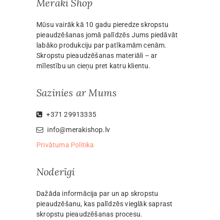
Meraki Shop
Mūsu vairāk kā 10 gadu pieredze skropstu
pieaudzēšanas jomā palīdzēs Jums piedāvāt
labāko produkciju par patīkamām cenām.
Skropstu pieaudzēšanas materiāli – ar
mīlestību un cieņu pret katru klientu.
Sazinies ar Mums
+371 29913335
info@merakishop.lv
Privātuma Politika
Noderīgi
Dažāda informācija par un ap skropstu
pieaudzēšanu, kas palīdzēs vieglāk saprast
skropstu pieaudzēšanas procesu.