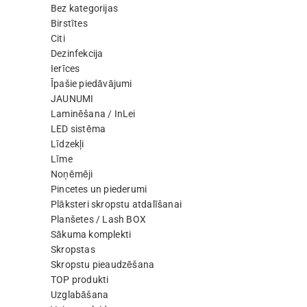
Bez kategorijas
Birstītes
Citi
Dezinfekcija
Ierīces
Īpašie piedāvājumi
JAUNUMI
Laminēšana / InLei
LED sistēma
Līdzekļi
Līme
Noņēmēji
Pincetes un piederumi
Plāksteri skropstu atdalīšanai
Planšetes / Lash BOX
Sākuma komplekti
Skropstas
Skropstu pieaudzēšana
TOP produkti
Uzglabāšana