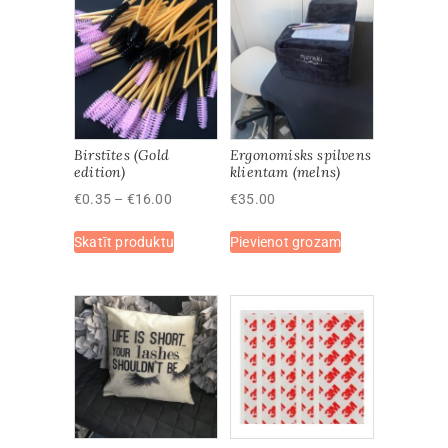
Birstītes (Gold
Ergonomisks spilvens
edition)
klientam (melns)
Price
€
0.35
–
€
16.00
€
35.00
range:
This
Skatīt produktu
€0.35
Pievienot grozam
product
through
has
€16.00
multiple
variants.
The
options
may
be
chosen
on