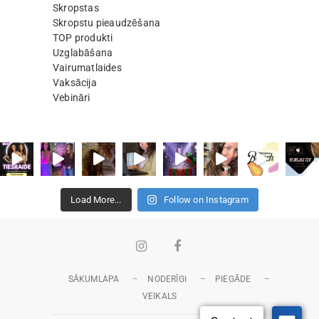
Skropstas
Skropstu pieaudzēšana
TOP produkti
Uzglabāšana
Vairumatlaides
Vaksācija
Vebināri
Load More...
Follow on Instagram
Instagram
Facebook
SĀKUMLAPA
NODERĪGI
PIEGĀDE
VEIKALS