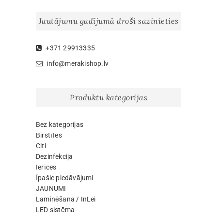
The
The
options
options
Jautājumu gadījumā droši sazinieties
may
may
be
be
chosen
chosen
+371 29913335
on
on
info@merakishop.lv
the
the
product
product
page
page
Produktu kategorijas
Bez kategorijas
Birstītes
Citi
Dezinfekcija
Ierīces
Īpašie piedāvājumi
JAUNUMI
Laminēšana / InLei
LED sistēma