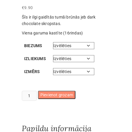
€
9.90
Šīs ir ilgi gaidītās tumši brūnās jeb dark
chocolate skropstas.
Viena garuma kastīte (16rindas)
BIEZUMS
IZLIEKUMS
IZMĒRS
Tumši
Pievienot grozam
brūnas
(šokolādes)
skropstas
(16rindas)
Papildu informācija
daudzums