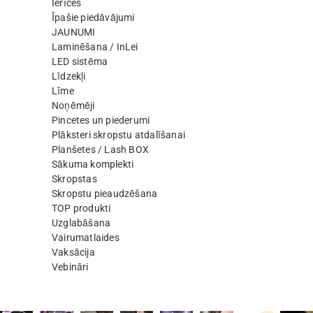
Ierīces
Īpašie piedāvājumi
JAUNUMI
Laminēšana / InLei
LED sistēma
Līdzekļi
Līme
Noņēmēji
Pincetes un piederumi
Plāksteri skropstu atdalīšanai
Planšetes / Lash BOX
Sākuma komplekti
Skropstas
Skropstu pieaudzēšana
TOP produkti
Uzglabāšana
Vairumatlaides
Vaksācija
Vebināri