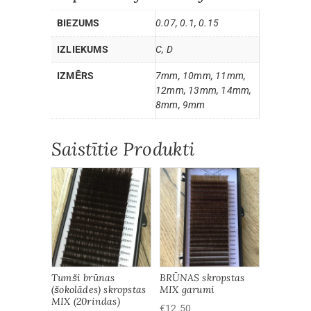
BIEZUMS
0.07, 0.1, 0.15
IZLIEKUMS
C, D
IZMĒRS
7mm, 10mm, 11mm,
12mm, 13mm, 14mm,
8mm, 9mm
Saistītie Produkti
Tumši brūnas
BRŪNAS skropstas
(šokolādes) skropstas
MIX garumi
MIX (20rindas)
€
12.50