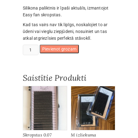
Silikona paliktnis ir īpaši aktuāls, izmantojot
Easy fan skropstas.
Kad tas vairs nav tik lipīgs, noskalojiet to ar
ūdeni vai vieglu ziepjūdeni, nosuiniet un tas
atkal atgriezīsies perfektā stāvoklī.
Silikona
Pievienot grozam
paliktnis
pušķu
veidošanai
daudzums
Saistītie Produkti
Skropstas 0.07
M izliekuma