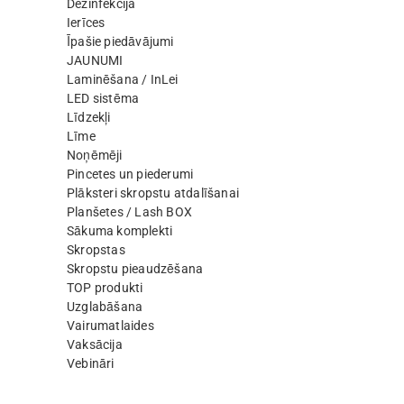
Dezinfekcija
Ierīces
Īpašie piedāvājumi
JAUNUMI
Laminēšana / InLei
LED sistēma
Līdzekļi
Līme
Noņēmēji
Pincetes un piederumi
Plāksteri skropstu atdalīšanai
Planšetes / Lash BOX
Sākuma komplekti
Skropstas
Skropstu pieaudzēšana
TOP produkti
Uzglabāšana
Vairumatlaides
Vaksācija
Vebināri