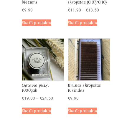
biezums
skropstas (0.07/0.10)
Price
€
9.90
€
11.90
–
€
13.50
range:
This
This
Skatīt produktu
Skatīt produktu
€11.90
product
product
through
has
has
€13.50
multiple
multiple
variants.
variants.
The
The
options
options
may
may
be
be
chosen
chosen
on
on
Gatavie pušķi
Brūnas skropstas
the
the
1000gab
16rindas
product
product
Price
€
19.00
–
€
24.50
€
9.90
page
page
range:
This
This
Skatīt produktu
€19.00
Skatīt produktu
product
product
through
has
has
€24.50
multiple
multiple