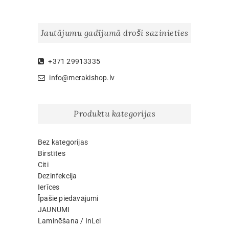
variants.
variants.
The
The
options
options
Jautājumu gadījumā droši sazinieties
may
may
be
be
chosen
chosen
+371 29913335
on
on
info@merakishop.lv
the
the
product
product
page
page
Produktu kategorijas
Bez kategorijas
Birstītes
Citi
Dezinfekcija
Ierīces
Īpašie piedāvājumi
JAUNUMI
Laminēšana / InLei