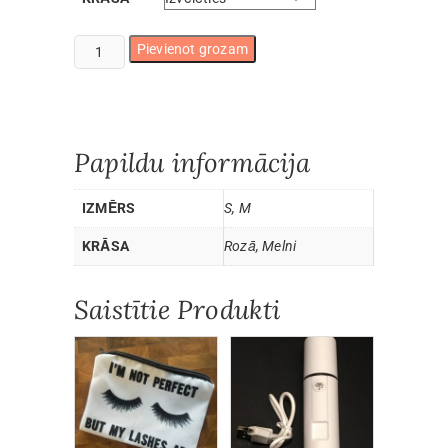
Nitrila
Pievienot grozam
cimdi
daudzums
Papildu informācija
IZMĒRS
S, M
KRĀSA
Rozā, Melni
Saistītie Produkti