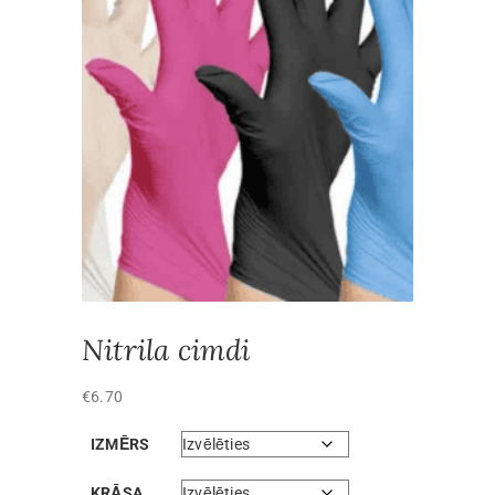
Nitrila cimdi
€
6.70
IZMĒRS
KRĀSA