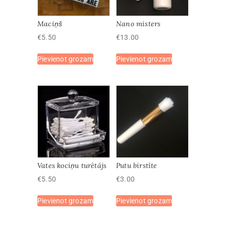
Maciņš
Nano misters
€
5.50
€
13.00
Pievienot grozam
Pievienot grozam
Vates kociņu turētājs
Putu birstīte
€
5.50
€
3.00
Pievienot grozam
Pievienot grozam