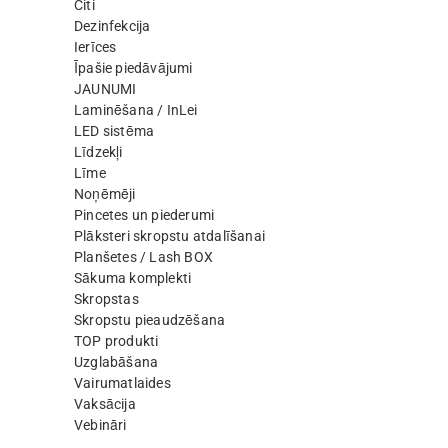
Citi
Dezinfekcija
Ierīces
Īpašie piedāvājumi
JAUNUMI
Laminēšana / InLei
LED sistēma
Līdzekļi
Līme
Noņēmēji
Pincetes un piederumi
Plāksteri skropstu atdalīšanai
Planšetes / Lash BOX
Sākuma komplekti
Skropstas
Skropstu pieaudzēšana
TOP produkti
Uzglabāšana
Vairumatlaides
Vaksācija
Vebināri