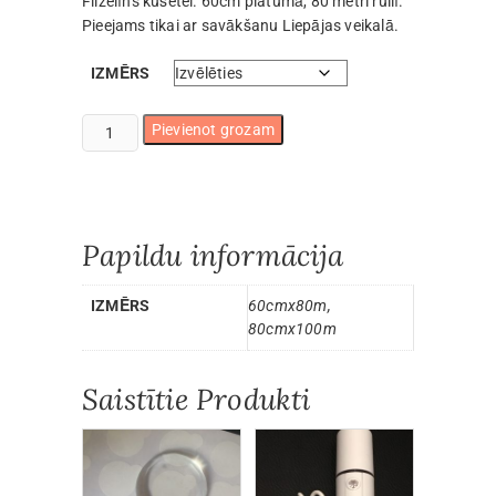
Flizelīns kušetei. 60cm platumā, 80 metri rullī.
€10.90
Pieejams tikai ar savākšanu Liepājas veikalā.
through
€17.30
IZMĒRS
Flizelīns
Pievienot grozam
rullī
(tikai
Liepājā)
daudzums
Papildu informācija
IZMĒRS
60cmx80m,
80cmx100m
Saistītie Produkti