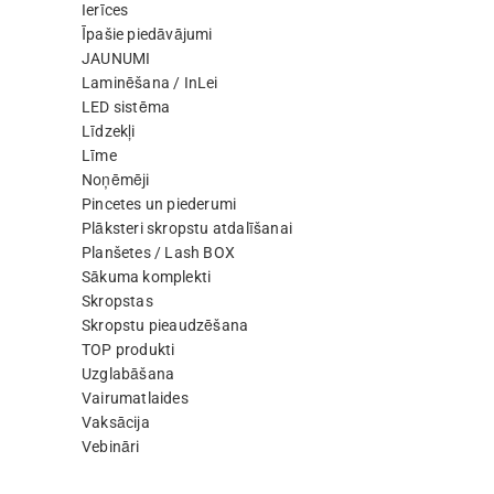
Ierīces
Īpašie piedāvājumi
JAUNUMI
Laminēšana / InLei
LED sistēma
Līdzekļi
Līme
Noņēmēji
Pincetes un piederumi
Plāksteri skropstu atdalīšanai
Planšetes / Lash BOX
Sākuma komplekti
Skropstas
Skropstu pieaudzēšana
TOP produkti
Uzglabāšana
Vairumatlaides
Vaksācija
Vebināri