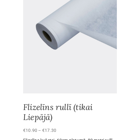
Flizelīns rullī (tikai
Liepājā)
Price
€
10.90
–
€
17.30
range: