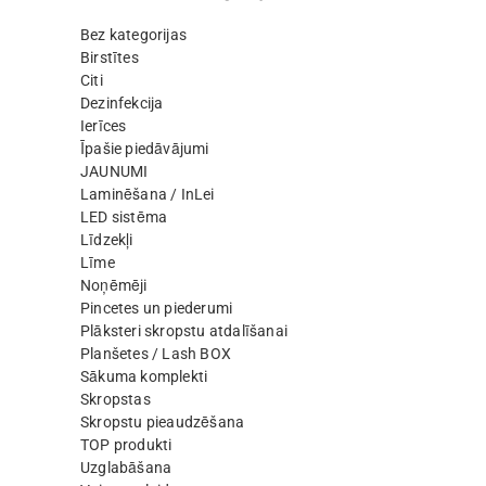
Bez kategorijas
Birstītes
Citi
Dezinfekcija
Ierīces
Īpašie piedāvājumi
JAUNUMI
Laminēšana / InLei
LED sistēma
Līdzekļi
Līme
Noņēmēji
Pincetes un piederumi
Plāksteri skropstu atdalīšanai
Planšetes / Lash BOX
Sākuma komplekti
Skropstas
Skropstu pieaudzēšana
TOP produkti
Uzglabāšana