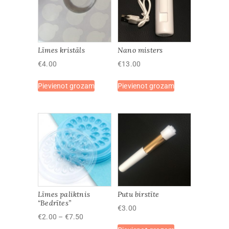
Līmes kristāls
Nano misters
€
4.00
€
13.00
Pievienot grozam
Pievienot grozam
Līmes paliktnis
Putu birstīte
“Bedrītes”
€
3.00
Price
€
2.00
–
€
7.50
range: