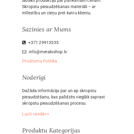
labāko produkciju par patīkamām cenām.
Skropstu pieaudzēšanas materiāli – ar
mīlestību un cieņu pret katru klientu.
Sazinies ar Mums
+371 29913335
info@merakishop.lv
Privātuma Politika
Noderīgi
Dažāda informācija par un ap skropstu
pieaudzēšanu, kas palīdzēs vieglāk saprast
skropstu pieaudzēšanas procesu.
Lasīt vairāk>>
Produktu Kategorijas