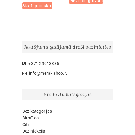
Pievienot grozam
This
Skatīt produktu
€2.00
product
through
has
€7.50
multiple
variants.
The
options
Jautājumu gadījumā droši sazinieties
may
be
chosen
+371 29913335
on
info@merakishop.lv
the
product
page
Produktu kategorijas
Bez kategorijas
Birstītes
Citi
Dezinfekcija