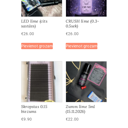
LED līme (cits
CRUSH līme (0.3-
sastāvs)
0.5sek)
€
26.00
€
26.00
Pievienot grozam
Pievienot grozam
Skropstas 0.15
Zumm līme 5ml
biezums
(15.11.2026)
€
9.90
€
22.00
This