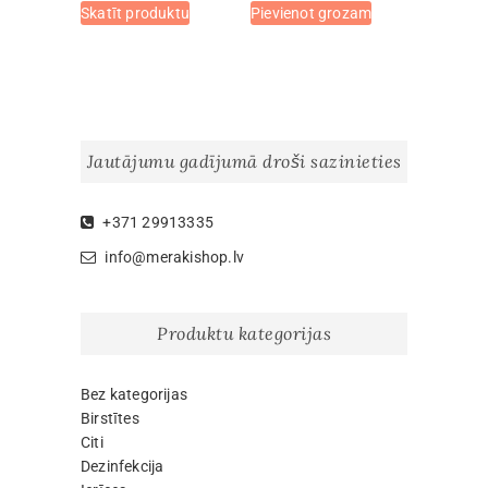
Skatīt produktu
Pievienot grozam
product
has
multiple
variants.
The
options
Jautājumu gadījumā droši sazinieties
may
be
chosen
+371 29913335
on
info@merakishop.lv
the
product
page
Produktu kategorijas
Bez kategorijas
Birstītes
Citi
Dezinfekcija