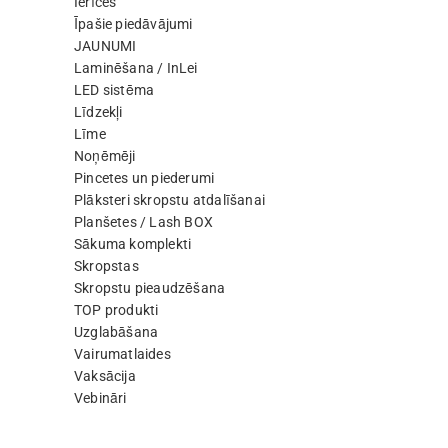
Ierīces
Īpašie piedāvājumi
JAUNUMI
Laminēšana / InLei
LED sistēma
Līdzekļi
Līme
Noņēmēji
Pincetes un piederumi
Plāksteri skropstu atdalīšanai
Planšetes / Lash BOX
Sākuma komplekti
Skropstas
Skropstu pieaudzēšana
TOP produkti
Uzglabāšana
Vairumatlaides
Vaksācija
Vebināri