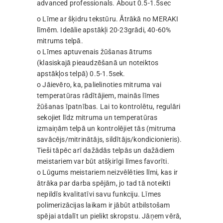
advanced professionals. About 0.5-1.5sec
o Līme ar šķidru tekstūru. Ātrākā no MERAKI
līmēm. Ideālie apstākļi 20-23grādi, 40-60%
mitrums telpā.
o Līmes aptuvenais žūšanas ātrums
(klasiskajā pieaudzēšanā un noteiktos
apstākļos telpā) 0.5-1.5sek.
o Jāievēro, ka, palielinoties mitruma vai
temperatūras rādītājiem, mainās līmes
žūšanas īpatnības. Lai to kontrolētu, regulāri
sekojiet līdz mitruma un temperatūras
izmaiņām telpā un kontrolējiet tās (mitruma
savācējs/mitrinātājs, sildītājs/kondicionieris).
Tieši tāpēc arī dažādās telpās un dažādiem
meistariem var būt atšķirīgi līmes favorīti.
o Lūgums meistariem neizvēlēties līmi, kas ir
ātrāka par darba spējām, jo tad tā noteikti
nepildīs kvalitatīvi savu funkciju. Līmes
polimerizācijas laikam ir jābūt atbilstošam
spējai atdalīt un pielikt skropstu. Jāņem vērā,