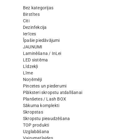
Bez kategorijas
Birstītes
Citi
Dezinfekcija
Ierīces
Īpašie piedāvājumi
JAUNUMI
Laminēšana / InLei
LED sistēma
Līdzekļi
Līme
Noņēmēji
Pincetes un piederumi
Plāksteri skropstu atdalīšanai
Planšetes / Lash BOX
Sākuma komplekti
Skropstas
Skropstu pieaudzēšana
TOP produkti
Uzglabāšana
Vairumatlaides