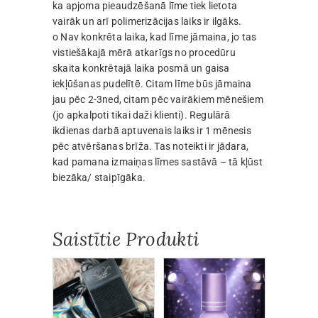
ka apjoma pieaudzēšanā līme tiek lietota
vairāk un arī polimerizācijas laiks ir ilgāks.
o Nav konkrēta laika, kad līme jāmaina, jo tas
vistiešākajā mērā atkarīgs no procedūru
skaita konkrētajā laika posmā un gaisa
iekļūšanas pudelītē. Citam līme būs jāmaina
jau pēc 2-3ned, citam pēc vairākiem mēnešiem
(jo apkalpoti tikai daži klienti). Regulārā
ikdienas darbā aptuvenais laiks ir 1 mēnesis
pēc atvēršanas brīža. Tas noteikti ir jādara,
kad pamana izmaiņas līmes sastāvā – tā kļūst
biezāka/ staipīgāka.
Saistītie Produkti