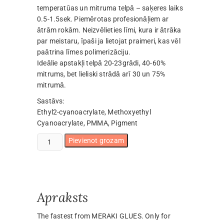
temperatūas un mitruma telpā – saķeres laiks
0.5-1.5sek. Piemērotas profesionāļiem ar
ātrām rokām. Neizvēlieties līmi, kura ir ātrāka
par meistaru, īpaši ja lietojat praimeri, kas vēl
paātrina līmes polimerizāciju.
Ideālie apstakļi telpā 20-23grādi, 40-60%
mitrums, bet lieliski strādā arī 30 un 75%
mitrumā.
Sastāvs:
Ethyl2-cyanoacrylate, Methoxyethyl
Cyanoacrylate, PMMA, Pigment
FA
Pievienot grozam
līme
5ml
(15.11.2026)
daudzums
Apraksts
The fastest from MERAKI GLUES. Only for