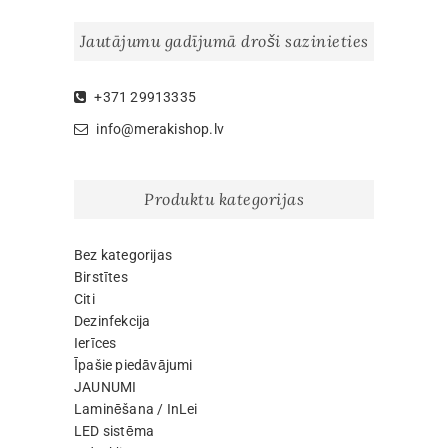
options
may
Jautājumu gadījumā droši sazinieties
be
chosen
on
+371 29913335
the
info@merakishop.lv
product
page
Produktu kategorijas
Bez kategorijas
Birstītes
Citi
Dezinfekcija
Ierīces
Īpašie piedāvājumi
JAUNUMI
Laminēšana / InLei
LED sistēma