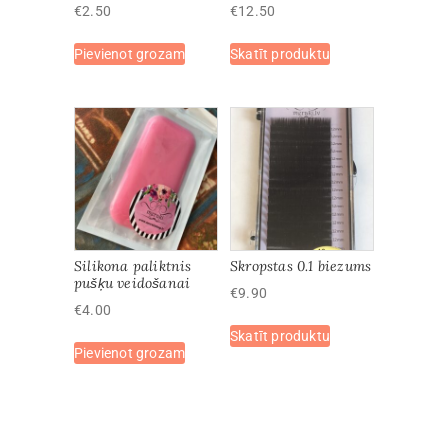
€
2.50
€
12.50
This
Pievienot grozam
Skatīt produktu
product
has
multiple
variants.
The
options
may
be
chosen
on
Silikona paliktnis
Skropstas 0.1 biezums
the
pušķu veidošanai
€
9.90
product
€
4.00
This
page
Skatīt produktu
product
Pievienot grozam
has
multiple
variants.
The