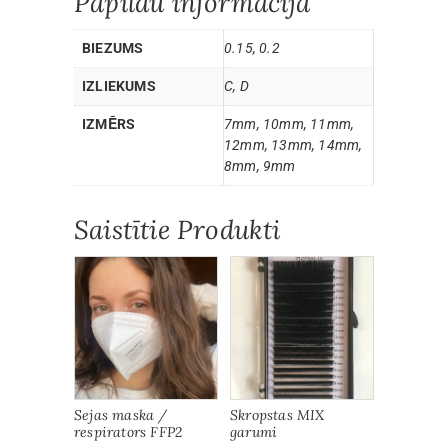
Papildu informācija
BIEZUMS
0.15, 0.2
IZLIEKUMS
C, D
IZMĒRS
7mm, 10mm, 11mm,
12mm, 13mm, 14mm,
8mm, 9mm
Saistītie Produkti
Sejas maska /
Skropstas MIX
respirators FFP2
garumi