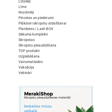
Līdzekļi
Līme
Noņēmēji
Pincetes un piederumi
Plāksteri skropstu atdalīšanai
Planšetes / Lash BOX
Sākuma komplekti
Skropstas
Skropstu pieaudzēšana
TOP produkti
Uzglabāšana
Vairumatlaides
Vaksācija
Vebināri