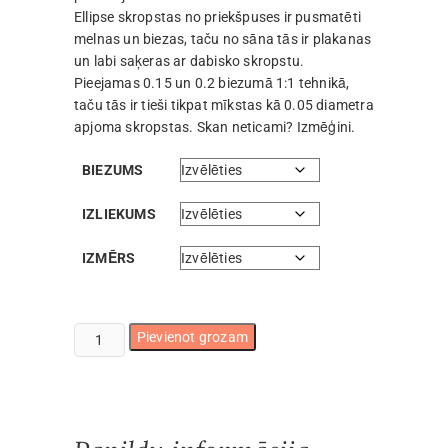
Ellipse skropstas no priekšpuses ir pusmatēti
melnas un biezas, taču no sāna tās ir plakanas
un labi saķeras ar dabisko skropstu.
Pieejamas 0.15 un 0.2 biezumā 1:1 tehnikā,
taču tās ir tieši tikpat mīkstas kā 0.05 diametra
apjoma skropstas. Skan neticami? Izmēģini.
BIEZUMS
IZLIEKUMS
IZMĒRS
Ellipse
Pievienot grozam
premium
skropstas
16
rindas
daudzums