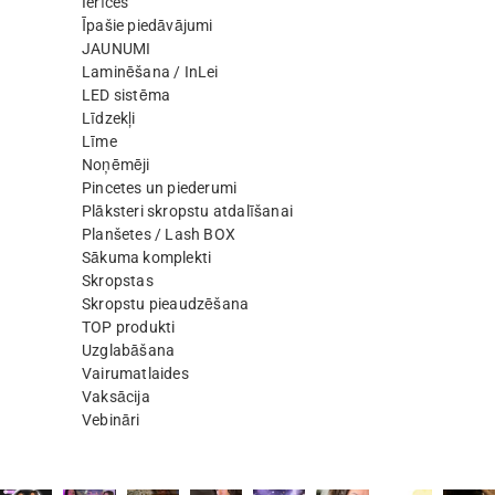
Ierīces
Īpašie piedāvājumi
JAUNUMI
Laminēšana / InLei
LED sistēma
Līdzekļi
Līme
Noņēmēji
Pincetes un piederumi
Plāksteri skropstu atdalīšanai
Planšetes / Lash BOX
Sākuma komplekti
Skropstas
Skropstu pieaudzēšana
TOP produkti
Uzglabāšana
Vairumatlaides
Vaksācija
Vebināri