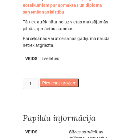
noteikumiem par apmaksas un diploma
saņemšanas kārtību.
Tā tiek atrēķināta no uz vietas maksājamās
pilnās apmācību summas.
Pārcelšanas vai atcelšanas gadījumā nauda
netiek atgriezta.
VEIDS
Apmācību
Pievienot grozam
rezervācija
daudzums
Papildu informācija
VEIDS
Bāzes apmācības