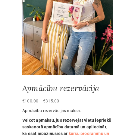
Apmācību rezervācija
Price
€
100.00
–
€
315.00
range:
Apmācību rezervācijas maksa.
€100.00
Veicot apmaksu, jūs rezervējat vietu iepriekš
through
saskaņotā apmācību datumā un apliecināt,
€315.00
ka esat iepazinusies ar
kursu programmu un