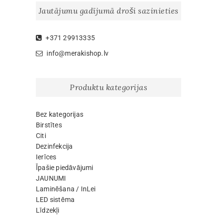
options
Jautājumu gadījumā droši sazinieties
may
be
chosen
+371 29913335
on
info@merakishop.lv
the
product
page
Produktu kategorijas
Bez kategorijas
Birstītes
Citi
Dezinfekcija
Ierīces
Īpašie piedāvājumi
JAUNUMI
Laminēšana / InLei
LED sistēma
Līdzekļi