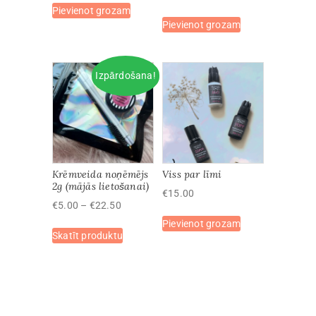
Pievienot grozam
was:
is:
Pievienot grozam
€80.00.
€40.00.
Izpārdošana!
Krēmveida noņēmējs
Viss par līmi
2g (mājās lietošanai)
€
15.00
Price
€
5.00
–
€
22.50
range:
Pievienot grozam
This
Skatīt produktu
€5.00
product
through
has
€22.50
multiple
variants.
The