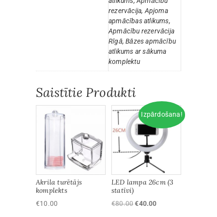
atlikums, Apmācību
rezervācija, Apjoma
apmācības atlikums,
Apmācību rezervācija
Rīgā, Bāzes apmācību
atlikums ar sākuma
komplektu
Saistītie Produkti
Izpārdošana!
Akrila turētājs
LED lampa 26cm (3
komplekts
statīvi)
Original
Current
€
10.00
€
80.00
€
40.00
price
price